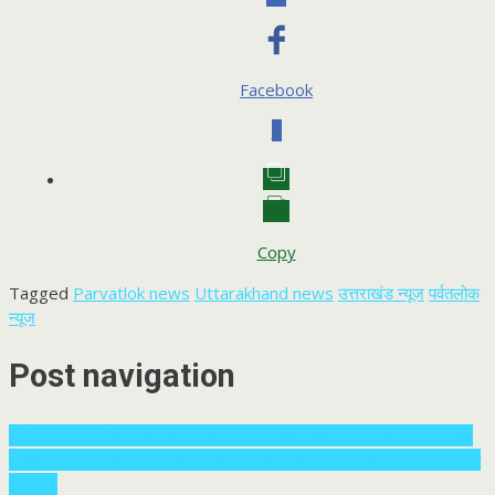
Facebook
0
Copy
Tagged
Parvatlok news
Uttarakhand news
उत्तराखंड न्यूज
पर्वतलोक
न्यूज
Post navigation
गोविंद सामंत को जिलाध्यक्ष बना भाजपा ने खींची नई लाइन, चार अध्यक्ष साइड लाइन
विजन स्कूल में सजी शास्त्रीय होली, पं. तानसेन व जापान की अकिको कोकुबू ने किया
मंत्रमुग्ध