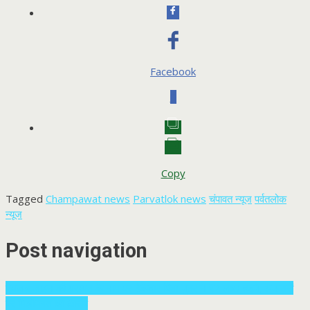
Facebook
0
Copy
Tagged
Champawat news
Parvatlok news
चंपावत न्यूज
पर्वतलोक
न्यूज
Post navigation
पेयजल लाइन की मरम्मत के नाम पर ठेकेदार पिता-पुत्र ने ₹2 लाख हड़पे, अफसरों
पर मिलीभगत का आरोप