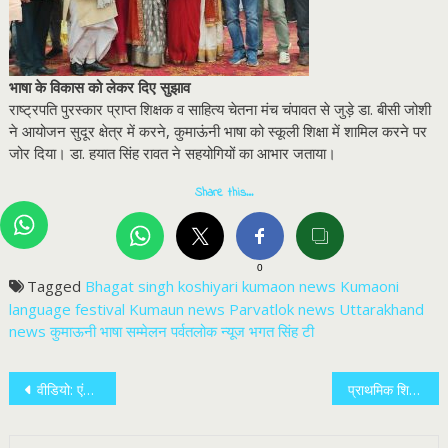
भाषा के विकास को लेकर दिए सुझाव
राष्ट्रपति पुरस्कार प्राप्त शिक्षक व साहित्य चेतना मंच चंपावत से जुड़े डा. बीसी जोशी
ने आयोजन सुदूर क्षेत्र में करने, कुमाऊंनी भाषा को स्कूली शिक्षा में शामिल करने पर
जोर दिया। डा. हयात सिंह रावत ने सहयोगियों का आभार जताया।
Share this…
0
Tagged
Bhagat singh koshiyari
kumaon news
Kumaoni
language festival
Kumaun news
Parvatlok news
Uttarakhand
news
कुमाऊनी भाषा सम्मेलन
पर्वतलोक न्यूज
भगत सिंह टी
Post
वीडियो: एंग्लिंग को आए राजस्थान के पर्यटकों न मार डाली गोल्डन महाशीर
प्राथमिक शिक्षक संघ टनकपुर अध्यक्ष बने देवेंद्र, सूरज सचिव
navigation