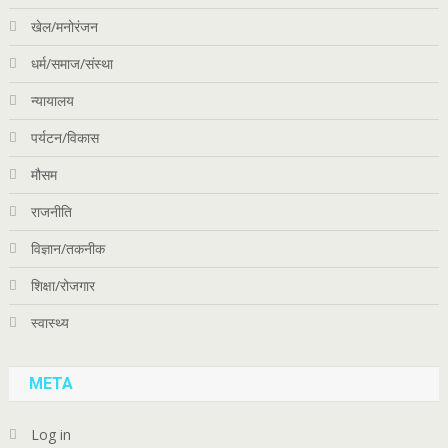
खेल/मनोरंजन
धर्म/समाज/संस्था
न्यायालय
पर्यटन/विकास
मौसम
राजनीति
विज्ञान/तकनीक
शिक्षा/रोजगार
स्वास्थ्य
META
Log in